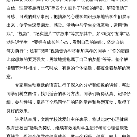
自信、理智答题有技巧”等四个方面作了详细的解读。解读借助了
可感、可观的鲜活事例，把抽象的心理学知识形象地给学生们展示
出来，使学生深受启发、感染。活动中与学生交流互动，运用“游
戏”、“视频”、“纪实照片”“讲故事”等贯穿其中。如30秒的“拍掌”活
动告诉学生：“要拥有成长的心态，看到自己的潜能，坚定自信，
笃力前行”；还有“视障”视频告诉即将参加高考的同学：“你的潜能
比你想象的要更强大，勇敢地拥抱属于自己的梦想”等等。整个解
读细节环环相扣，一气呵成，有趣的个体话题，都蕴含着易解的寓
意。
专家用生动幽默的语言进行了深入的分析和细致的讲解，帮助
同学们树立自信，找到适合的学习方法。同学们听得认真、记得仔
细，参与性强，赢得了全场同学们的阵阵掌声和热烈互动，取得了
良好的效果。
讲座结束后，文凯学校沈爱红主任表示，将以此次“心理健康
教育进校园”活动为契机，继续有效地对学生进行考前心理健康教
育辅导，促进全体学生健康成长。做一个积极、健康、向上、向善